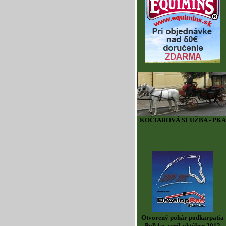
KOČIAROVÁ SLUŽBA - PKA
Otvorený pohár podkarpatia
Poľsko apríl-október 2012