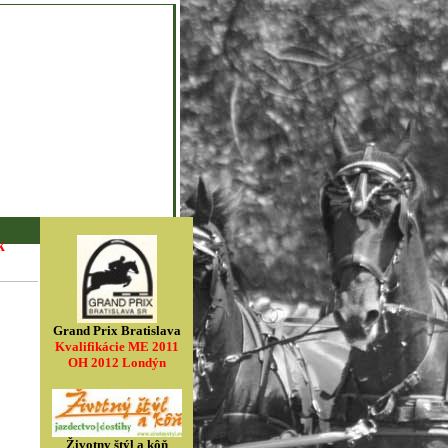
k
Grand Prix Bratislava
Kvalifikácie ME 2011
OH 2012 Londýn
Životny štýl a kôň