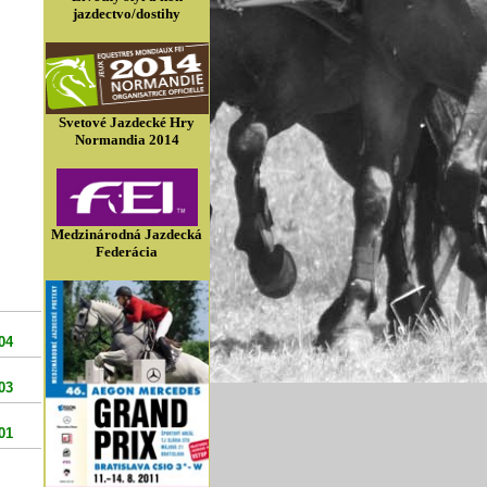
jazdectvo/dostihy
Svetové Jazdecké Hry
Normandia 2014
Medzinárodná Jazdecká
Federácia
04
03
01