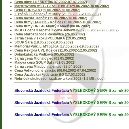
Cena obce LUŽANY (06.07.2002-07.07.2002)
Majstrovstvá VSO - GIRALTOVCE (29.06.2002-30.06.2002)
Cena HURIKÁN (29.06.2002-30.06.2002)
2. ročník Lučenecké military (21.06.2002-23.06.2002)
Cena mesta Trenčín (15.06.2002-16.06.2002)
Cena firmy Q-PACK - Košice (15.06.2002-16.06.2002)
Cena firmy DRE-PI Modrý Kameň (08.06.2002)
M-BO + cena Karpatie + cena Jenewein (07.06.2002-09.06.2002)
Cena starostu obce Raslavice (26.05.2002)
Jarná cena v skoku POLOMKA (19.05.2002)
SOUP Šaľa (18.05.2002-19.05.2002)
Memoriál Pplk. L. MYSLÍKA (17.05.2002-19.05.2002)
Cena Rektora UVL Košice (11.05.2002-12.05.2002)
ť
Dolnokalnícka Podkova (05.05.2002)
Jarná cena Michaloviec (01.05.2002)
Májová cena SOUP Šaľa (01.05.2002)
Jarná cena Mladých talentov (28.04.2002)
Cena Veľkonočné vajíčko (06.04.2002-07.04.2002)
Cena Jazdeckej Federácie BO (17.03.2002)
Rebríček skokových jazdcov a koní 2002 (1.5 MB, .doc)
Slovenská Jazdecká Federácia-
VÝSLEDKOVÝ SERVIS za rok 20
Slovenská Jazdecká Federácia-
VÝSLEDKOVÝ SERVIS za rok 20
Slovenská Jazdecká Federácia-
VÝSLEDKOVÝ SERVIS za rok 20