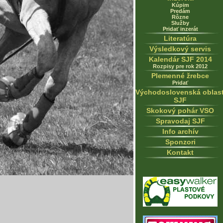
Kúpim
Predám
Rôzne
Služby
Pridať inzerát
Literatúra
Výsledkový servis
Kalendár SJF 2014
Rozpisy pre rok 2012
Plemenné žrebce
Pridať
Východoslovenská oblas
SJF
Skokový pohár VSO
Spravodaj SJF
Info archív
Sponzori
Kontakt