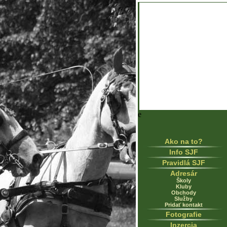
e
Ako na to?
Info SJF
Pravidlá SJF
Adresár
Školy
Kluby
Obchody
Služby
Pridať kontakt
Fotografie
Inzercia