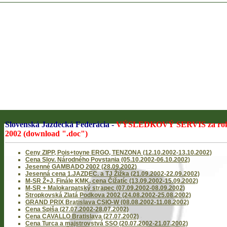
Slovenská Jazdecká Federácia -
VÝSLEDKOVÝ SERVIS za ro
2002 (download ".doc")
Ceny ZIPP, Pois+tovne ERGO, TENZONA (12.10.2002-13.10.2002)
Cena Slov. Národného Povstania (05.10.2002-06.10.2002)
Jesenné GAMBADO 2002 (28.09.2002)
Jesenná cena 1.JAZDEC. a TJ Žižka (21.09.2002-22.09.2002)
M-SR Ž+J, Finále KMK, cena Čižatíc (13.09.2002-15.09.2002)
M-SR + Malokarpatský strapec (07.09.2002-08.09.2002)
Stropkovská Zlatá Podkova 2002 (24.08.2002-25.08.2002)
GRAND PRIX Bratislava CSIO-W (08.08.2002-11.08.2002)
Cena Spiša (27.07.2002-28.07.2002)
Cena CAVALLO Bratislava (27.07.2002)
Cena Turca a majstrovstvá SSO (20.07.2002-21.07.2002)