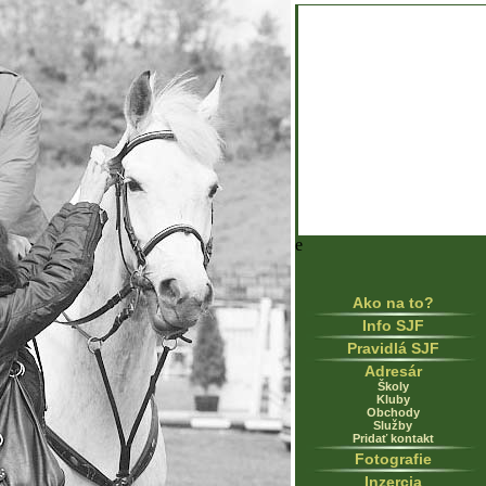
e
Ako na to?
Info SJF
Pravidlá SJF
Adresár
Školy
Kluby
Obchody
Služby
Pridať kontakt
Fotografie
Inzercia