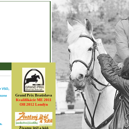
r VSO,
Grand Prix Bratislava
 kone
Kvalifikácie ME 2011
OH 2012 Londýn
a.
Životny štýl a kôň