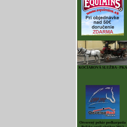
KOČIAROVÁ SLUŽBA - PKA
Otvorený pohár podkarpatia
Poľsko apríl-október 2012