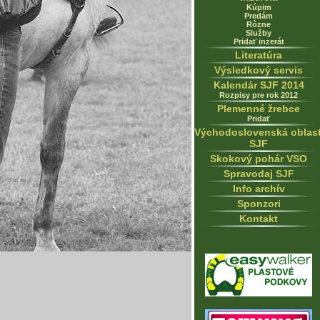
Kúpim
Predám
Rôzne
Služby
Pridať inzerát
Literatúra
Výsledkový servis
Kalendár SJF 2014
Rozpisy pre rok 2012
Plemenné žrebce
Pridať
Východoslovenská oblas
SJF
Skokový pohár VSO
Spravodaj SJF
Info archív
Sponzori
Kontakt