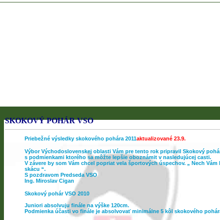
SKOKOVÝ POHÁR VSO
Priebežné výsledky skokového pohára 2011
aktualizované 23.9.
Výbor Východoslovenskej oblasti Vám pre tento rok pripravil Skokový pohá
s podmienkami ktorého sa môžte lepšie oboznámit v nasledujúcej casti.
V závere by som Vám chcel popriat vela športových úspechov. „ Nech Vám
skácu “.
S pozdravom Predseda VSO
Ing. Miroslav Cigan
Skokový pohár VSO 2010
Juniori absolvuju finále na výške 120cm.
Podmienka účasti vo finále je absolvovať minimálne 5 kôl skokového pohár