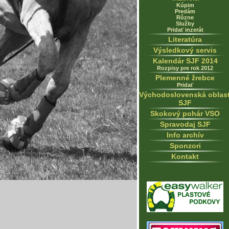
Kúpim
Predám
Rôzne
Služby
Pridať inzerát
Literatúra
Výsledkový servis
Kalendár SJF 2014
Rozpisy pre rok 2012
Plemenné žrebce
Pridať
Východoslovenská oblas
SJF
Skokový pohár VSO
Spravodaj SJF
Info archív
Sponzori
Kontakt