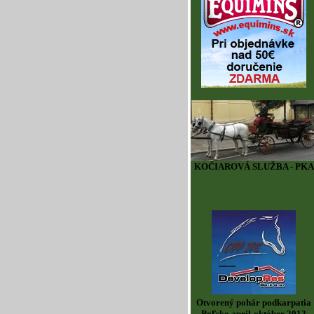
KOČIAROVÁ SLUŽBA - PKA
Otvorený pohár podkarpatia
Poľsko apríl-október 2012