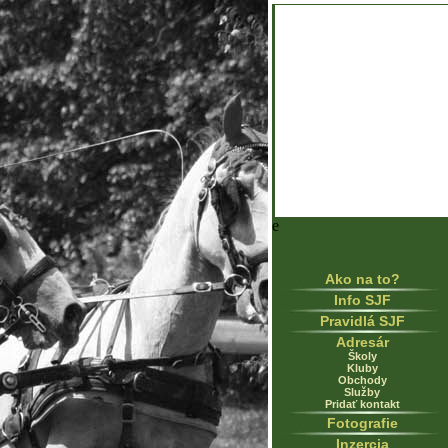
e
Ako na to?
Info SJF
Pravidlá SJF
Adresár
Školy
Kluby
Obchody
Služby
Pridať kontakt
Fotografie
Inzercia