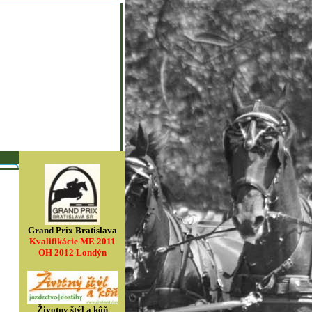
Grand Prix Bratislava
Kvalifikácie ME 2011
OH 2012 Londýn
Životny štýl a kôň