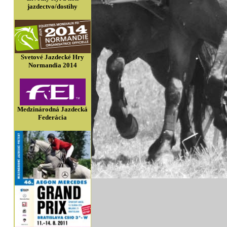
jazdectvo/dostihy
Svetové Jazdecké Hry
Normandia 2014
Medzinárodná Jazdecká
Federácia