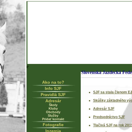
e
Slovenská Jazdecká Fede
Ako na to?
Info SJF
SJF sa stala členom EJ
Pravidlá SJF
Adresár
Skúšky základného výcv
Školy
Kluby
Adresár SJF
Obchody
Služby
Predsedníctvo SJF
Pridať kontakt
Fotografie
Tlačivá SJF na rok 201
Inzercia