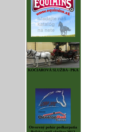
KOČIAROVÁ SLUŽBA - PKA
Otvorený pohár podkarpatia
Poľsko apríl-október 2012