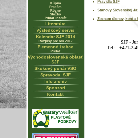
Pravidlá SJF
Kúpim
Predám
Stanovy Slovenskej Jaz
Rôzne
Služby
Pridať inzerát
Zoznam členov, koní a k
Literatúra
Výsledkový servis
Kalendár SJF 2014
Rozpisy pre rok 2012
SJF - Ju
Plemenné žrebce
Tel.: +421-2-4
Pridať
Východoslovenská oblasť
SJF
Skokový pohár VSO
Spravodaj SJF
Info archív
Sponzori
Kontakt