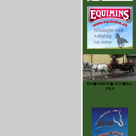
KO�IAROV� SLU�BA -
PKA