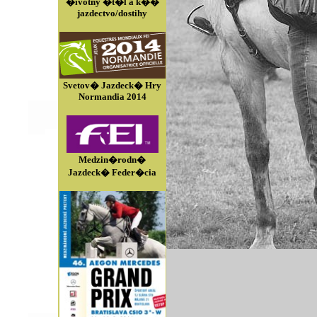
�ivotny �t�l a k��
jazdectvo/dostihy
Svetov� Jazdeck� Hry
Normandia 2014
Medzin�rodn�
Jazdeck� Feder�cia