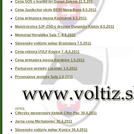
Cena SOS v Ivanke pri Dunaji Zalesie 11.5.201
Cena Jazdeckej skoly BERI Nova Bana 8.5.2011
Cena primatora mesta Kezmarok 8.5.2011
Majstrovstva SJF-ZSO v drezure Dunajsky Klatov 8.5.2011
Memorial Heraldika Sala 7.-8.5.2011
Slovensky voltizny pohar Bratislava 7.5.2011
Cena rektora UVLF Kosice 7.-8.5.2011
Cena primatora mesta Bardejov 1.5.2011
Parkurove preteky Lucenec 1.5.2011
Prvomajove preteky Sala 1.5.2011
APRIL
Cifersky westernovy klobuk Cifer-Pac 30.4.2011
Jarna cena Michaloviec 30.4.2011
Slovensky voltizny pohar Kosice 30.4.2011