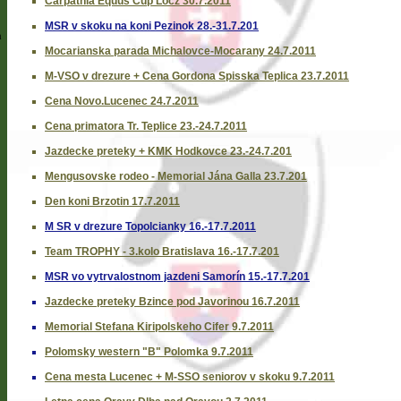
Carpathia Equus Cup Locz 30.7.2011
MSR v skoku na koni Pezinok 28.-31.7.201
a
Mocarianska parada Michalovce-Mocarany 24.7.2011
M-VSO v drezure + Cena Gordona Spisska Teplica 23.7.2011
Cena Novo.Lucenec 24.7.2011
Cena primatora Tr. Teplice 23.-24.7.2011
Jazdecke preteky + KMK Hodkovce 23.-24.7.201
Mengusovske rodeo - Memorial Jána Galla 23.7.201
Den koni Brzotin 17.7.2011
M SR v drezure Topolcianky 16.-17.7.2011
Team TROPHY - 3.kolo Bratislava 16.-17.7.201
MSR vo vytrvalostnom jazdeni Samorín 15.-17.7.201
Jazdecke preteky Bzince pod Javorinou 16.7.2011
Memorial Stefana Kiripolskeho Cifer 9.7.2011
Polomsky western "B" Polomka 9.7.2011
Cena mesta Lucenec + M-SSO seniorov v skoku 9.7.2011