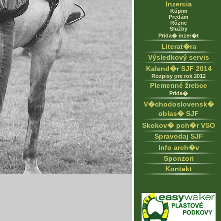
Inzercia
Kúpim
Predám
Rôzne
Služby
Prida� inzer�t
Literat�ra
Výsledkový servis
Kalend�r SJF 2014
Rozpisy pre rok 2012
Plemenné žrebce
Prida�
V�chodoslovensk�
oblas� SJF
Skokov� poh�r VSO
Spravodaj SJF
Info arch�v
Sponzori
Kontakt