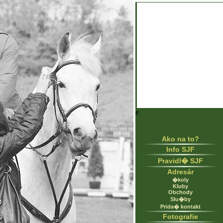
e
Ako na to?
Info SJF
Pravidl� SJF
Adresár
�koly
Kluby
Obchody
Slu�by
Prida� kontakt
Fotografie