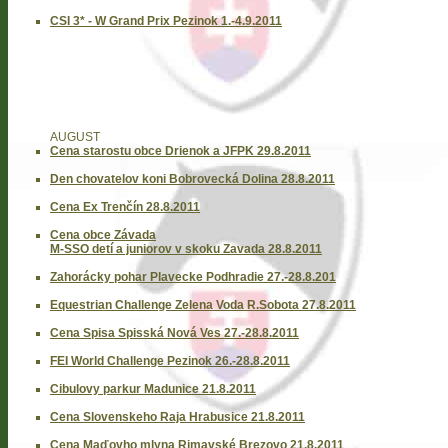
CSI 3* - W Grand Prix Pezinok 1.-4.9.2011
AUGUST
Cena starostu obce Drienok a JFPK 29.8.2011
Den chovatelov koni Bobrovecká Dolina 28.8.2011
Cena Ex Trenčín 28.8.2011
Cena obce Závada
M-SSO detí a juniorov v skoku Zavada 28.8.2011
Zahorácky pohar Plavecke Podhradie 27.-28.8.201
Equestrian Challenge Zelena Voda R.Sobota 27.8.2011
Cena Spisa Spisská Nová Ves 27.-28.8.2011
FEI World Challenge Pezinok 26.-28.8.2011
Cibulovy parkur Madunice 21.8.2011
Cena Slovenskeho Raja Hrabusice 21.8.2011
Cena Maďovho mlyna Rimavské Brezovo 21.8.2011