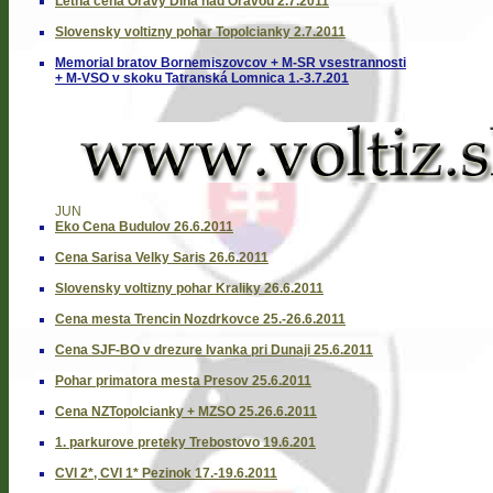
Letna cena Oravy Dlha nad Oravou 2.7.2011
Slovensky voltizny pohar Topolcianky 2.7.2011
Memorial bratov Bornemiszovcov + M-SR vsestrannosti
+ M-VSO v skoku Tatranská Lomnica 1.-3.7.201
JUN
Eko Cena Budulov 26.6.2011
Cena Sarisa Velky Saris 26.6.2011
Slovensky voltizny pohar Kraliky 26.6.2011
Cena mesta Trencin Nozdrkovce 25.-26.6.2011
Cena SJF-BO v drezure Ivanka pri Dunaji 25.6.2011
Pohar primatora mesta Presov 25.6.2011
Cena NZTopolcianky + MZSO 25.26.6.2011
1. parkurove preteky Trebostovo 19.6.201
CVI 2*, CVI 1* Pezinok 17.-19.6.2011