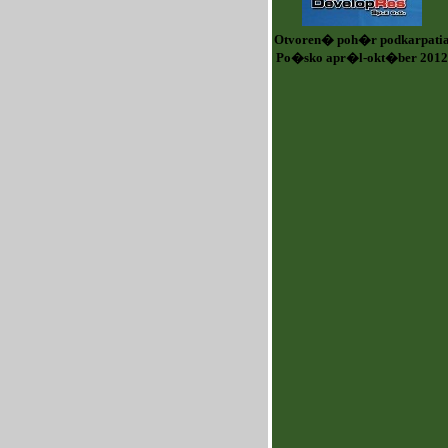
Otvoren� poh�r podkarpati
Po�sko apr�l-okt�ber 2012