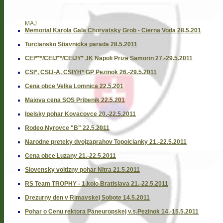
MAJ
Memorial Karola Gala Chorvatsky Grob - Cierna Voda 28.5.201
Turciansko Stiavnicka parada 28.5.2011
CEI***/CEIJ**/CEIJY* JK Napoli Prize Samorin 27.-29.5.2011
CSI*, CSIJ-A, CSIYH* GP Pezinok 26.-29.5.2011
Cena obce Velka Lomnica 22.5.201
Majova cena SOS Pribenik 22.5.201
Ipelsky pohar Kovacovce 20.-22.5.2011
Rodeo Nyrovce "B" 22.5.2011
Narodne preteky dvojzaprahov Topolcianky 21.-22.5.2011
Cena obce Luzany 21.-22.5.2011
Slovensky voltizny pohar Nitra 21.5.2011
RS Team TROPHY - 1.kolo Bratislava 21.-22.5.2011
Drezurny den v Rimavskej Sobote 14.5.2011
Pohar o Cenu rektora Paneuropskej v.s.Pezinok 14.-15.5.2011