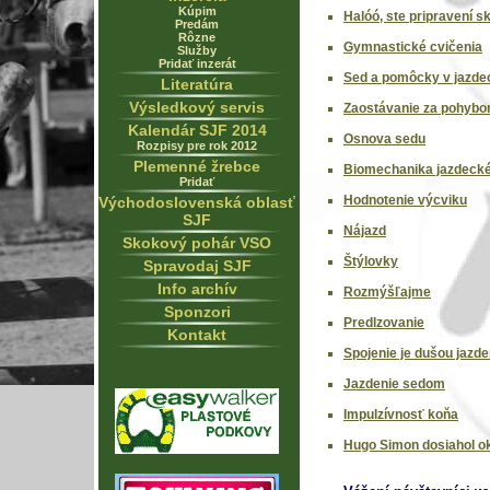
Kúpim
Halóó, ste pripravení s
Predám
Rôzne
Gymnastické cvičenia
Služby
Pridať inzerát
Sed a pomôcky v jazdec
Literatúra
Výsledkový servis
Zaostávanie za pohyb
Kalendár SJF 2014
Osnova sedu
Rozpisy pre rok 2012
Plemenné žrebce
Biomechanika jazdeck
Pridať
Hodnotenie výcviku
Východoslovenská oblasť
SJF
Nájazd
Skokový pohár VSO
Štýlovky
Spravodaj SJF
Info archív
Rozmýšľajme
Sponzori
Predlzovanie
Kontakt
Spojenie je dušou jazde
Jazdenie sedom
Impulzívnosť koňa
Hugo Simon dosiahol oko