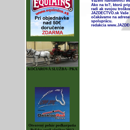
Vážení návštevníci 
Ako na to?, ktorú pr
radi ak svojou troško
JAZDECTVO.sk Vaše n
očakávame na adrese:
spoluprácu.
redakcia www.JAZDE
KOČIAROVÁ SLUŽBA - PKA
Otvorený pohár podkarpatia
Poľsko apríl-október 2012