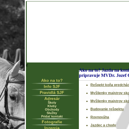
e
Ako na to? Jazda na koní
pripravuje MVDr. Jozef 
Ako na to?
Rešpekt koňa predchá
Info SJF
Pravidlá SJF
Myšlienky majstrov sko
Adresár
Myšlienky majstrov sk
Školy
Kluby
Budovanie rešpektu
Obchody
Služby
Pridať kontakt
Rovnováha
Fotografie
Jazdec a chody
Inzercia