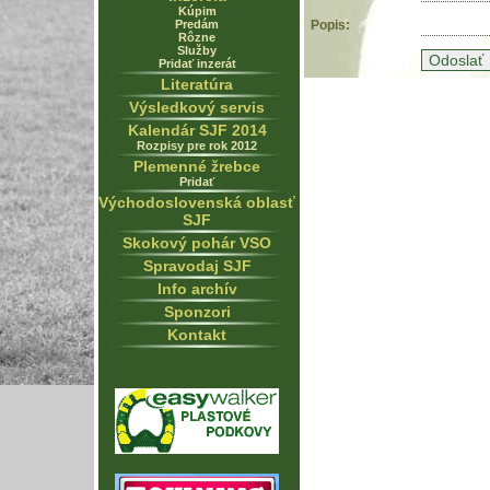
Kúpim
Predám
Popis:
Rôzne
Služby
Pridať inzerát
Literatúra
Výsledkový servis
Kalendár SJF 2014
Rozpisy pre rok 2012
Plemenné žrebce
Pridať
Východoslovenská oblasť
SJF
Skokový pohár VSO
Spravodaj SJF
Info archív
Sponzori
Kontakt