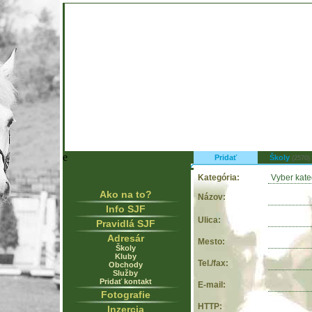
e
Pridať
Školy
(2570)
Kategória:
Ako na to?
Názov:
Info SJF
Ulica:
Pravidlá SJF
Adresár
Mesto:
Školy
Kluby
Tel./fax:
Obchody
Služby
Pridať kontakt
E-mail:
Fotografie
HTTP:
Inzercia