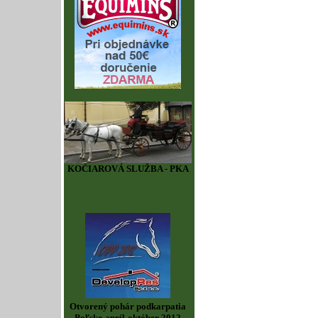
KOČIAROVÁ SLUŽBA - PKA
Otvorený pohár podkarpatia
Poľsko apríl-október 2012