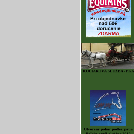
KOČIAROVÁ SLUŽBA - PKA
Otvorený pohár podkarpatia
Poľsko apríl-október 2012