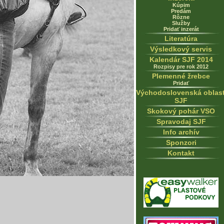
Kúpim
Predám
Rôzne
Služby
Pridať inzerát
Literatúra
Výsledkový servis
Kalendár SJF 2014
Rozpisy pre rok 2012
Plemenné žrebce
Pridať
Východoslovenská oblas
SJF
Skokový pohár VSO
Spravodaj SJF
Info archív
Sponzori
Kontakt