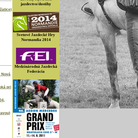
jazdectvo/dostihy
atice)
Svetové Jazdecké Hry
Normandia 2014
Medzinárodná Jazdecká
Federácia
á Nová
oká pri
04,
tavou)