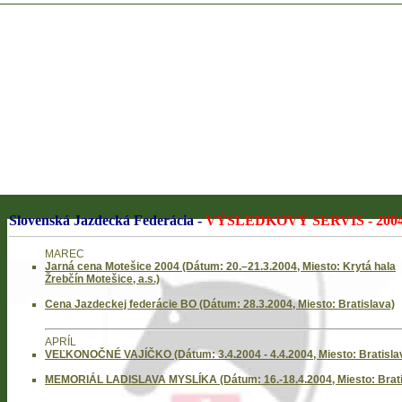
Slovenská Jazdecká Federácia -
VÝSLEDKOVÝ SERVIS - 200
MAREC
Jarná cena Motešice 2004 (Dátum: 20.–21.3.2004, Miesto: Krytá hala
Žrebčín Motešice, a.s.)
Cena Jazdeckej federácie BO (Dátum: 28.3.2004, Miesto: Bratislava)
APRÍL
VEĽKONOČNÉ VAJÍČKO (Dátum: 3.4.2004 - 4.4.2004, Miesto: Bratisla
MEMORIÁL LADISLAVA MYSLÍKA (Dátum: 16.-18.4.2004, Miesto: Brati