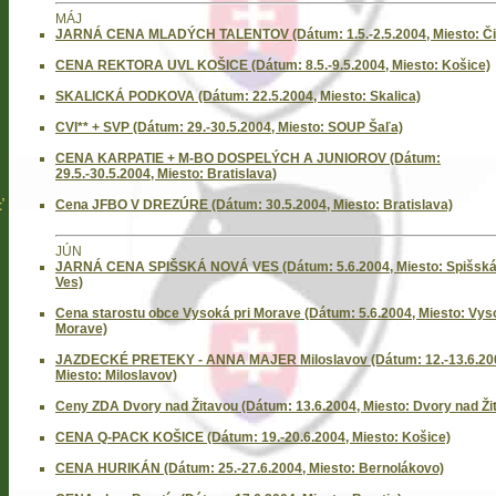
MÁJ
JARNÁ CENA MLADÝCH TALENTOV (Dátum: 1.5.-2.5.2004, Miesto: Čiž
CENA REKTORA UVL KOŠICE (Dátum: 8.5.-9.5.2004, Miesto: Košice)
SKALICKÁ PODKOVA (Dátum: 22.5.2004, Miesto: Skalica)
CVI** + SVP (Dátum: 29.-30.5.2004, Miesto: SOUP Šaľa)
CENA KARPATIE + M-BO DOSPELÝCH A JUNIOROV (Dátum:
29.5.-30.5.2004, Miesto: Bratislava)
ť
Cena JFBO V DREZÚRE (Dátum: 30.5.2004, Miesto: Bratislava)
JÚN
JARNÁ CENA SPIŠSKÁ NOVÁ VES (Dátum: 5.6.2004, Miesto: Spišsk
Ves)
Cena starostu obce Vysoká pri Morave (Dátum: 5.6.2004, Miesto: Vys
Morave)
JAZDECKÉ PRETEKY - ANNA MAJER Miloslavov (Dátum: 12.-13.6.20
Miesto: Miloslavov)
Ceny ZDA Dvory nad Žitavou (Dátum: 13.6.2004, Miesto: Dvory nad Ži
CENA Q-PACK KOŠICE (Dátum: 19.-20.6.2004, Miesto: Košice)
CENA HURIKÁN (Dátum: 25.-27.6.2004, Miesto: Bernolákovo)