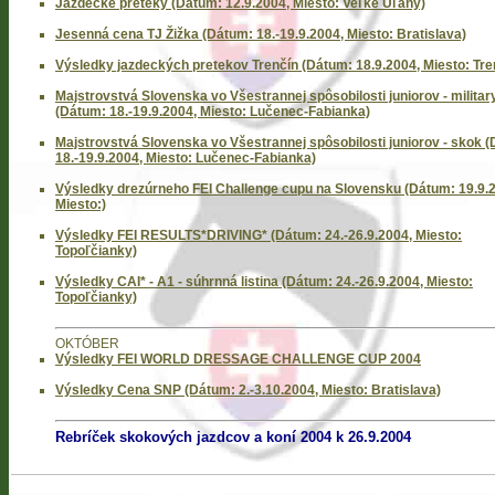
Jazdecké preteky (Dátum: 12.9.2004, Miesto: Veľké Uľany)
Jesenná cena TJ Žižka (Dátum: 18.-19.9.2004, Miesto: Bratislava)
Výsledky jazdeckých pretekov Trenčín (Dátum: 18.9.2004, Miesto: Tre
Majstrovstvá Slovenska vo Všestrannej spôsobilosti juniorov - militar
(Dátum: 18.-19.9.2004, Miesto: Lučenec-Fabianka)
Majstrovstvá Slovenska vo Všestrannej spôsobilosti juniorov - skok 
18.-19.9.2004, Miesto: Lučenec-Fabianka)
Výsledky drezúrneho FEI Challenge cupu na Slovensku (Dátum: 19.9.
Miesto:)
Výsledky FEI RESULTS*DRIVING* (Dátum: 24.-26.9.2004, Miesto:
Topoľčianky)
Výsledky CAI* - A1 - súhrnná listina (Dátum: 24.-26.9.2004, Miesto:
Topoľčianky)
OKTÓBER
Výsledky FEI WORLD DRESSAGE CHALLENGE CUP 2004
Výsledky Cena SNP (Dátum: 2.-3.10.2004, Miesto: Bratislava)
Rebríček skokových jazdcov a koní 2004 k 26.9.2004