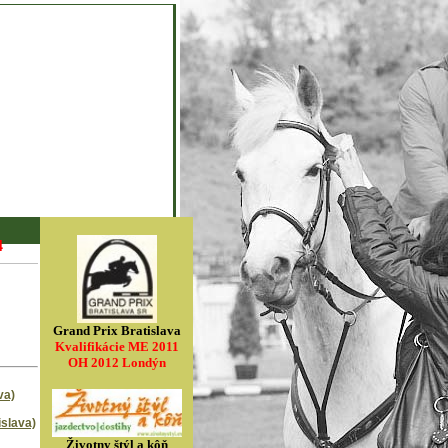
4
Grand Prix Bratislava
Kvalifikácie ME 2011
OH 2012 Londýn
va)
slava)
Životny štýl a kôň