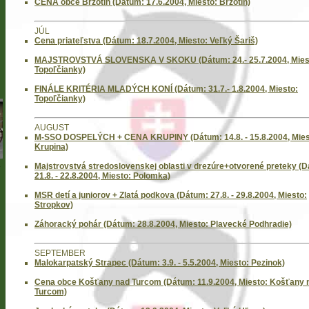
CENA obce Brzotín (Dátum: 17.6.2004, Miesto: Brzotin)
JÚL
Cena priateľstva (Dátum: 18.7.2004, Miesto: Veľký Šariš)
MAJSTROVSTVÁ SLOVENSKA V SKOKU (Dátum: 24.- 25.7.2004, Mies
Topoľčianky)
FINÁLE KRITÉRIA MLADÝCH KONÍ (Dátum: 31.7.- 1.8.2004, Miesto:
Topoľčianky)
AUGUST
M-SSO DOSPELÝCH + CENA KRUPINY (Dátum: 14.8. - 15.8.2004, Mies
Krupina)
Majstrovstvá stredoslovenskej oblasti v drezúre+otvorené preteky (
21.8. - 22.8.2004, Miesto: Polomka)
MSR detí a juniorov + Zlatá podkova (Dátum: 27.8. - 29.8.2004, Miesto:
Stropkov)
Záhoracký pohár (Dátum: 28.8.2004, Miesto: Plavecké Podhradie)
SEPTEMBER
Malokarpatský Strapec (Dátum: 3.9. - 5.5.2004, Miesto: Pezinok)
Cena obce Košťany nad Turcom (Dátum: 11.9.2004, Miesto: Košťany 
Turcom)