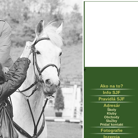
e
Ako na to?
Info SJF
Pravidlá SJF
Adresár
Školy
Kluby
Obchody
Služby
Pridať kontakt
Fotografie
Inzercia