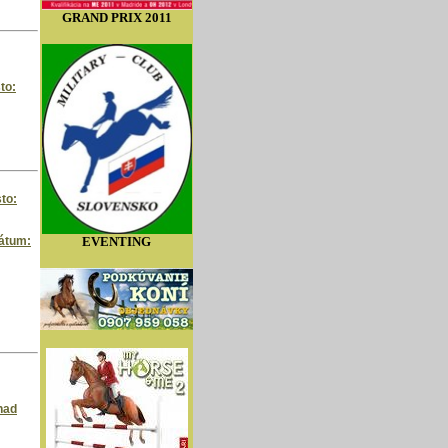
GRAND PRIX 2011
to:
to:
Dátum:
EVENTING
nad