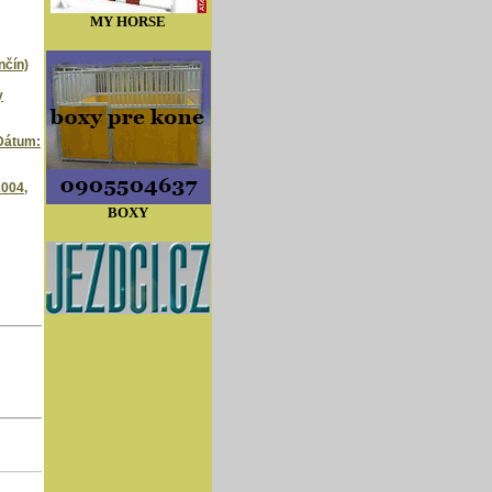
MY HORSE
nčín)
y
(Dátum:
2004,
BOXY