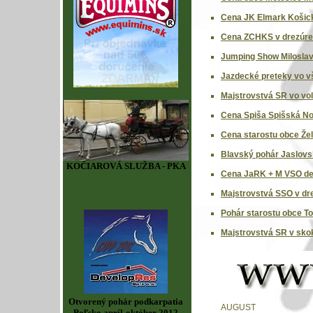
Cena JK Elmark Košick
Cena ZCHKS v drezúre 
Jumping Show Miloslav
Jazdecké preteky vo v
Majstrovstvá SR vo volt
Cena Spiša Spišská No
Cena starostu obce Že
Blavský pohár Jaslovs
KOČIAROVÁ SLUŽBA - PKA
Cena JaRK + M VSO det
Majstrovstvá SSO v dr
Pohár starostu obce T
Majstrovstvá SR v skok
Otvorený pohár podkarpatia
AUGUST
Poľsko apríl-október 2012