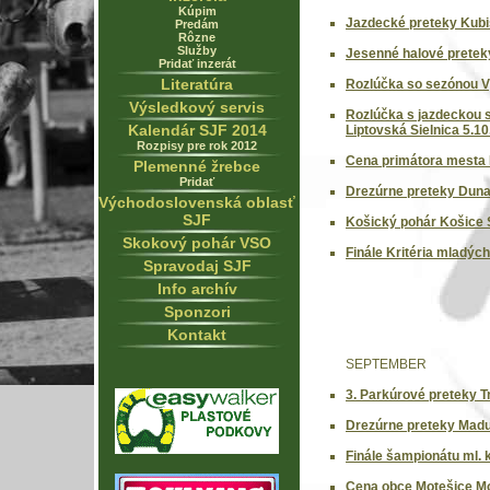
Kúpim
Jazdecké preteky Kubi
Predám
Rôzne
Služby
Jesenné halové pretek
Pridať inzerát
Literatúra
Rozlúčka so sezónou V
Výsledkový servis
Rozlúčka s jazdeckou s
Kalendár SJF 2014
Liptovská Sielnica 5.1
Rozpisy pre rok 2012
Cena primátora mesta 
Plemenné žrebce
Pridať
Drezúrne preteky Duna
Východoslovenská oblasť
SJF
Košický pohár Košice S
Skokový pohár VSO
Finále Kritéria mladých
Spravodaj SJF
Info archív
Sponzori
Kontakt
SEPTEMBER
3. Parkúrové preteky T
Drezúrne preteky Madu
Finále šampionátu ml. k
Cena obce Motešice Mo