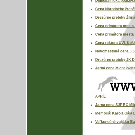
Dolnokalnícka podkova
Cena Národného žrebčí
Drezúrne preteky Žilin
Cena primátora mesta 
Cena primátora mesta 
Cena rektora UVL Košic
Novomestská cena 3.5
Drezúrne preteky JK Da
Jarná cena Michaloviec
APRÍL
Jarná cena SJF BO Milo
Memoriál Karola Gála 
Veľkonočné vajíčko Slá