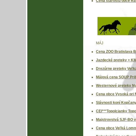
Cena starostu obce Ra
MÁJ
Cena ZOO Bratislava Br
Jazdecké preteky + K
Drezúrne preteky Veľk
Májová cena SOUP Prib
Westernové preteky N
Cena obce Vysoká pri M
Slávnosti koní Kopčany
CEI***Topolcianky Topo
Majstrovstvá SJF-BO v
Cena obce Veľká Lomni