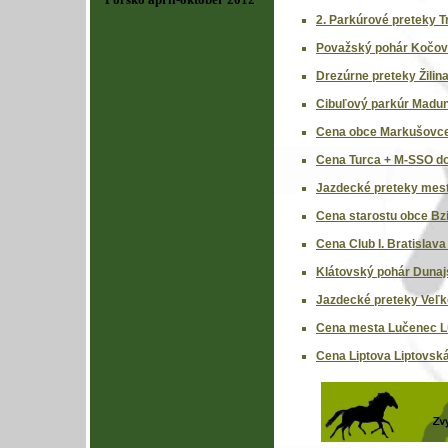
2. Parkúrové preteky T
Považský pohár Kočov
Drezúrne preteky Žilin
Cibuľový parkúr Madun
Cena obce Markušovce
Cena Turca + M-SSO dos
Jazdecké preteky mest
Cena starostu obce Bz
Cena Club I. Bratislava
Klátovský pohár Dunaj
Jazdecké preteky Veľk
Cena mesta Lučenec L
Cena Liptova Liptovská