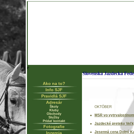
e
Slovenská Jazdecká Fede
Ako na to?
Info SJF
Pravidlá SJF
Adresár
Školy
OKTÓBER
Kluby
Obchody
MSR vo vytrvalostinom
Služby
Pridať kontakt
Jazdecké preteky Veľk
Fotografie
Jesenná cena Dolný Ka
Inzercia