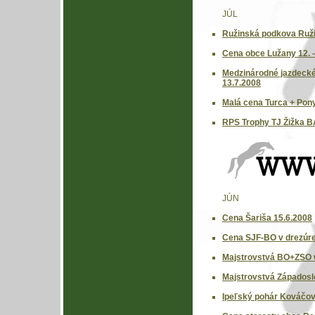
JÚL
Ružinská podkova Ruži
Cena obce Lužany 12. -
Medzinárodné jazdecké 
13.7.2008
Malá cena Turca + Pony
RPS Trophy TJ Žižka BA
JÚN
Cena Šariša 15.6.2008
Cena SJF-BO v drezúre 
Majstrovstvá BO+ZSO w
Majstrovstvá Západoslo
Ipeľský pohár Kováčov