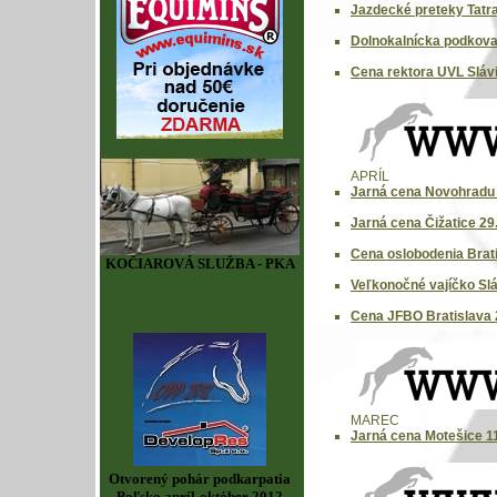
Jazdecké preteky Tatr
Dolnokalnícka podkova
Cena rektora UVL Slávi
APRÍL
Jarná cena Novohradu 
Jarná cena Čižatice 29
Cena oslobodenia Brati
KOČIAROVÁ SLUŽBA - PKA
Veľkonočné vajíčko Slá
Cena JFBO Bratislava 
MAREC
Jarná cena Motešice 11
Otvorený pohár podkarpatia
Poľsko apríl-október 2012