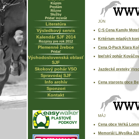
Kúpim
Predám
Rôzne
Služby
Pridať inzerát
JÚN
Literatúra
Výsledkový servis
C;S Cena Kamily Moteš
Kalendár SJF 2014
Kritérium mladých koní
Rozpisy pre rok 2012
Plemenné žrebce
Cena Q-Pack Kiara Koši
Pridať
Ipeľský pohár Kováčov
Východoslovenská oblasť
SJF
Skokový pohár VSO
Jazdecké preteky Vyso
Spravodaj SJF
Info archív
Cena starostu obce Ber
Sponzori
Kontakt
MÁJ
Cena obce Veľká Lomni
Memoriál L.Myslíka Žiž