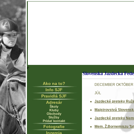
e
Slovenská Jazdecká Fede
Ako na to?
DECEMBER
OKTÓBER
Info SJF
JÚL
Pravidlá SJF
Jazdecké preteky Ruži
Adresár
Školy
Majstrovstvá Slovenska
Kluby
Obchody
Služby
Jazdecké preteky Nem
Pridať kontakt
Fotografie
Mem. Ž.Bornemiszu Tat
Inzercia