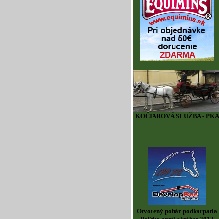
KOČIAROVÁ SLUŽBA - PKA
Otvorený pohár podkarpatia
Poľsko apríl-október 2012