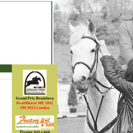
Grand Prix Bratislava
Kvalifikácie ME 2011
OH 2012 Londýn
Životny štýl a kôň