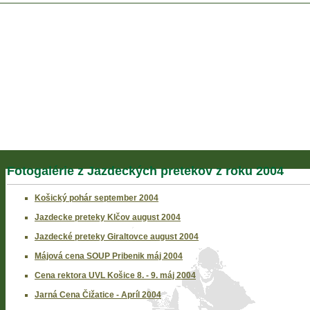
Fotogalérie z Jazdeckých pretekov z roku 2004
Košický pohár september 2004
Jazdecke preteky Klčov august 2004
Jazdecké preteky Giraltovce august 2004
Májová cena SOUP Pribenik máj 2004
Cena rektora UVL Košice 8. - 9. máj 2004
Jarná Cena Čižatice - Apríl 2004