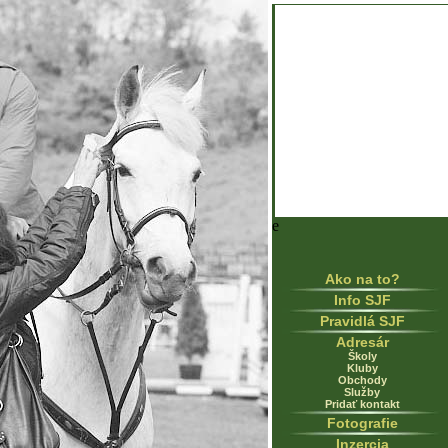
e
Ako na to?
Info SJF
Pravidlá SJF
Adresár
Školy
Kluby
Obchody
Služby
Pridať kontakt
Fotografie
Inzercia