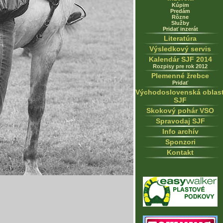
Kúpim
Predám
Rôzne
Služby
Pridať inzerát
Literatúra
Výsledkový servis
Kalendár SJF 2014
Rozpisy pre rok 2012
Plemenné žrebce
Pridať
Východoslovenská oblas
SJF
Skokový pohár VSO
Spravodaj SJF
Info archív
Sponzori
Kontakt