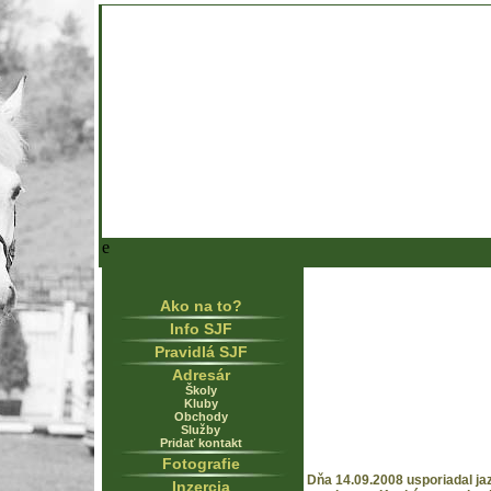
e
Ako na to?
Info SJF
Pravidlá SJF
Adresár
Školy
Kluby
Obchody
Služby
Pridať kontakt
Fotografie
Dňa 14.09.2008 usporiadal j
Inzercia