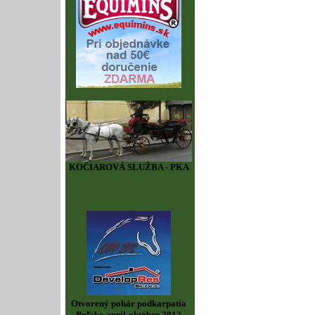
KOČIAROVÁ SLUŽBA - PKA
Otvorený pohár podkarpatia
Poľsko apríl-október 2012