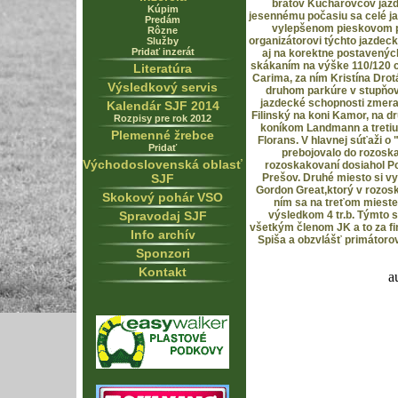
bratov Kuchárovcov jazd
Kúpim
jesennému počasiu sa celé ja
Predám
vylepšenom pieskovom p
Rôzne
organizátorovi týchto jazdeck
Služby
Pridať inzerát
aj na korektne postavenýc
skákaním na výške 110/120 c
Literatúra
Carima, za ním Kristína Drot
Výsledkový servis
druhom parkúre v stupňova
jazdecké schopnosti zmeral
Kalendár SJF 2014
Filinský na koni Kamor, na d
Rozpisy pre rok 2012
koníkom Landmann a tretiu 
Plemenné žrebce
Florans. V hlavnej súťaži o 
Pridať
prebojovalo do rozoska
Východoslovenská oblasť
rozoskakovaní dosiahol Po
SJF
Prešov. Druhé miesto si v
Gordon Great,ktorý v rozosk
Skokový pohár VSO
ním sa na treťom mieste
Spravodaj SJF
výsledkom 4 tr.b. Týmto 
všetkým členom JK a to za f
Info archív
Spiša a obzvlášť primátoro
Sponzori
Kontakt
a