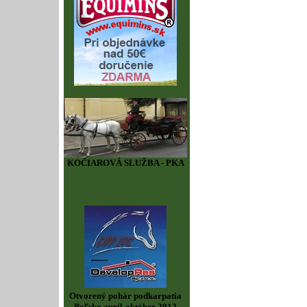
KOČIAROVÁ SLUŽBA - PKA
Otvorený pohár podkarpatia
Poľsko apríl-október 2012