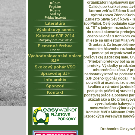
organizátori naplánovali pa
Kúpim
Calido), po krátkej prest
Predám
Rôzne
ktorom zvíťazil Zdeno Kuc
Služby
vyhral znovu Zdeno Kuchá
Pridať inzerát
2.miesto Silvie Ševčíková - T
Literatúra
(po Philip). Celé podujatie u
st. "S" s jedným rozoskakova
Výsledkový servis
do rozoskakovania prebojova
Kalendár SJF 2014
Zdeno Kuchár s koníkom Wes
Rozpisy pre rok 2012
mieste sa umiestnil Milan Pr
Grantast). Za bezproblémo
Plemenné žrebce
vedením hlavného rozhodcu
Pridať
pomoc pri organizovaní 
Východoslovenská oblasť
prešovskej jazdeckej hale. O 
SJF
: "Priebeh pretekov bol na pri
preteky. Výsledky predznám
Skokový pohár VSO
tohtoročnú sezónu. V pr
Spravodaj SJF
nedostatky,ktoré sa podarilo
SJF Zdeno Kuchár dodal : " 
Info archív
potvrdili aj účastníci zo stre
Sponzori
kvalitné a náročné jazdeck
podujatia pričinil aj stavit
Kontakt
podstivej práce a postavil pa
ukázali ako a kto pripravov
vyvrcholenie halových 
novozvoleného výboru výc
komisie MVDr.Milanom Pribu
jazdeckých verejných halový
Drahomíra Olexyová