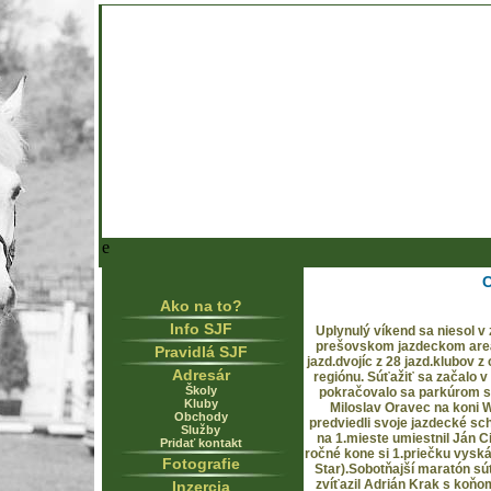
e
C
Ako na to?
Info SJF
Uplynulý víkend sa niesol v
prešovskom jazdeckom areál
Pravidlá SJF
jazd.dvojíc z 28 jazd.klubov
Adresár
regiónu. Súťažiť sa začalo 
Školy
pokračovalo sa parkúrom st
Kluby
Miloslav Oravec na koni W
Obchody
predviedli svoje jazdecké sc
Služby
na 1.mieste umiestnil Ján C
Pridať kontakt
ročné kone si 1.priečku vyská
Fotografie
Star).Sobotňajší maratón súť
zvíťazil Adrián Krak s koňo
Inzercia