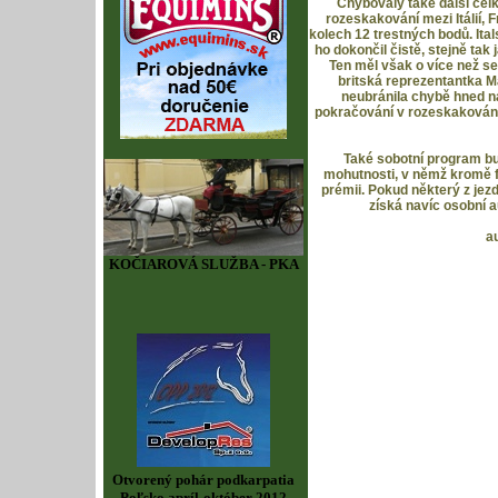
Chybovaly také další cel
rozeskakování mezi Itálií, F
kolech 12 trestných bodů. Ita
ho dokončil čistě, stejně tak
Ten měl však o více než s
britská reprezentantka M
neubránila chybě hned na
pokračování v rozeskakování v
Také sobotní program bu
mohutnosti, v němž kromě fi
prémii. Pokud některý z jez
získá navíc osobní 
a
KOČIAROVÁ SLUŽBA - PKA
Otvorený pohár podkarpatia
Poľsko apríl-október 2012