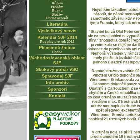
Kúpim
Predám
Největším lákadlem páteč
Rôzne
národů, do něhož nastoupi
Služby
Pridať inzerát
samotného závěru, kdy v ro
týmu Francie, který tak mírně
Literatúra
Výsledkový servis
"Stavitel kurzů Olaf Petersen
ale na první pohled nevypadá 
Kalendár SJF 2014
túry," zhodnotila domácí repr
Rozpisy pre rok 2012
prvním kole se nejlépe dař
Plemenné žrebce
dokonce do prvního kola ani n
Pridať
Nejhorší výsledek v rámci 
Východoslovenská oblasť
měly po třech jezdcích či
jednoho z jezdců nastupova
SJF
Skokový pohár VSO
Domácí družstvo začalo úča
Pinotem Grigio dokončil pa
Spravodaj SJF
Winstonem-G inkasovala za t
Info archív
Canonem dokončil pouze s 
Opatrný s Cartouchem Z se v
Sponzori
chybám a Česká republika ta
Kontakt
do kola druhého mu zajistilo 
rozdílem max. 8 trestných
taktéž nastoupit do druhé č
opět předvedl excelentní
Winstonem-G měla tentokrát
nasbíral 21 trestných bodů. 
V druhém kole se příliš ne
přední umístění 16 trestnýc