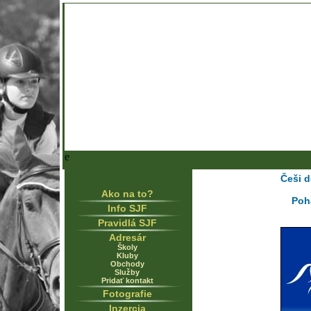
e
Češi d
Ako na to?
Poh
Info SJF
Pravidlá SJF
Adresár
Školy
Kluby
Obchody
Služby
Pridať kontakt
Fotografie
Inzercia