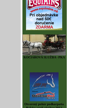
KOČIAROVÁ SLUŽBA - PKA
Otvorený pohár podkarpatia
Poľsko apríl-október 2012