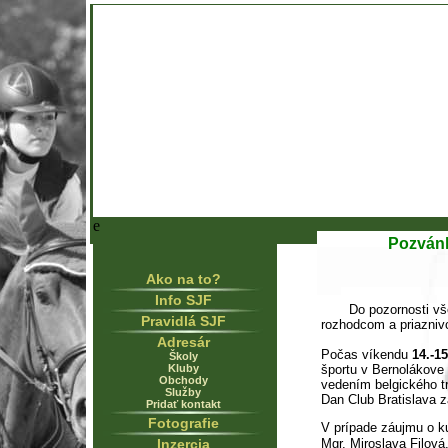
e
Pozvánk
Ako na to?
Info SJF
Do pozornosti všet
Pravidlá SJF
rozhodcom a priazniv
Adresár
Počas víkendu
14.-1
Školy
Kluby
športu v Bernolákove
Obchody
vedením belgického t
Služby
Dan Club Bratislava z
Pridať kontakt
Fotografie
V prípade záujmu o ku
Inzercia
Mgr. Miroslava Filová