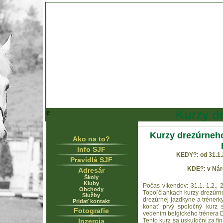
e
Kurzy d
Kurzy drezúrneh
Ako na to?
Info SJF
KEDY?: od 31.1.2
Pravidlá SJF
KDE?: v Nár
Adresár
Školy
Kluby
Počas víkendov: 31.1.-1.2.,
Obchody
Topoľčiankach kurzy drezúr
Služby
drezúrnej jazdkyne a tréner
Pridať kontakt
konať prvý spoločný kurz 
Fotografie
vedením belgického trénera 
Inzercia
Tento kurz sa uskutoční za fi