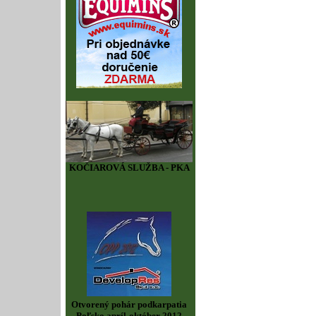
KOČIAROVÁ SLUŽBA - PKA
Otvorený pohár podkarpatia
Poľsko apríl-október 2012