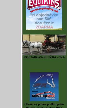
KOČIAROVÁ SLUŽBA - PKA
Otvorený pohár podkarpatia
Poľsko apríl-október 2012