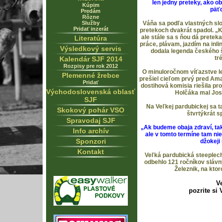
len jedny preteky, ako o
Kúpim
päť
Predám
Rôzne
Služby
Váňa sa podľa vlastných slov
Pridať inzerát
pretekoch dvakrát spadol. „K
ale stále sa s ňou dá pretek
Literatúra
práce, plávam, jazdím na inli
Výsledkový servis
dodala legenda českého š
tr
Kalendár SJF 2014
Rozpisy pre rok 2012
O minuloročnom víťazstve le
Plemenné žrebce
prešiel cieľom prvý pred A
Pridať
dostihová komisia riešila pr
Východoslovenská oblasť
Holčáka mal Jose
SJF
Na Veľkej pardubickej sa 
Skokový pohár VSO
štvrtýkrát 
Spravodaj SJF
„Ak budeme obaja zdraví, tak
Info archív
ale v tomto termíne tam nie
Sponzori
džokeji
Kontakt
Veľká pardubická steeplech
odbehlo 121 ročníkov slávn
Železnik, na kto
V
pozrite si