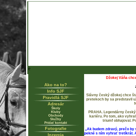
e
Džokej Váňa chce 
Ako na to?
Info SJF
Slávny český džokej chce šta
Pravidlá SJF
pretekoch by sa predstavil u
Adresár
Školy
Kluby
PRAHA. Legendárny český d
Obchody
kariéru. Po tom, ako vyhra
Služby
triumf obhajoval. P
Pridať kontakt
Fotografie
„Ak budem zdravý, prečo by 
pekné s ním vyhrať tretíkrát
Inzercia