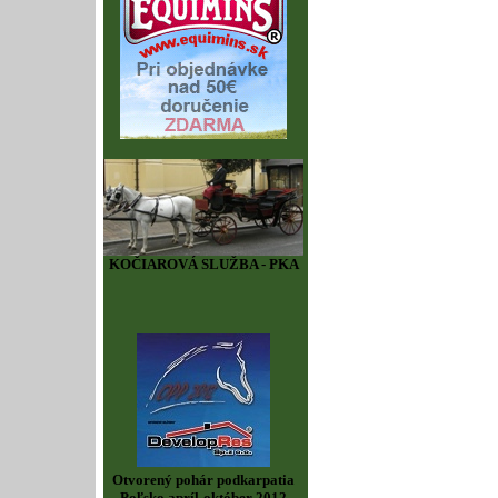
KOČIAROVÁ SLUŽBA - PKA
Otvorený pohár podkarpatia
Poľsko apríl-október 2012