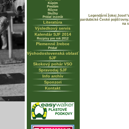
Kúpim
Predám
Rôzne
Služby
Legendární žokej Josef V
Pridať inzerát
pardubické České pojišťovny. 
Literatúra
na s
Výsledkový servis
Kalendár SJF 2014
Rozpisy pre rok 2012
Plemenné žrebce
Pridať
Východoslovenská oblasť
SJF
Skokový pohár VSO
Spravodaj SJF
Info archív
Sponzori
Kontakt