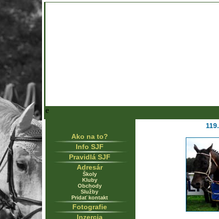
e
119
Ako na to?
Info SJF
Pravidlá SJF
Adresár
Školy
Kluby
Obchody
Služby
Pridať kontakt
Fotografie
Inzercia