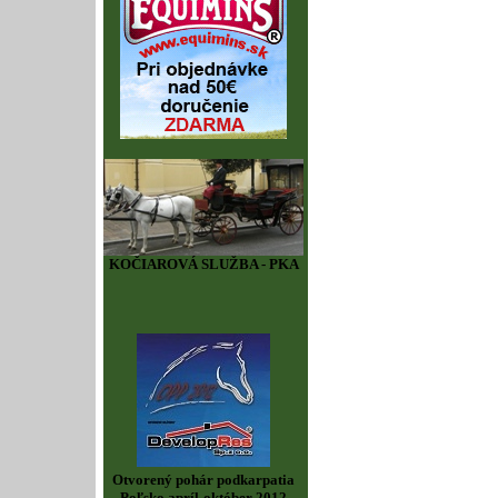
KOČIAROVÁ SLUŽBA - PKA
Otvorený pohár podkarpatia
Poľsko apríl-október 2012