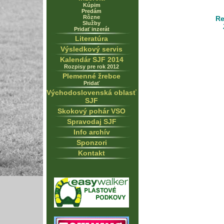
Kúpim
Predám
Rôzne
Re
Služby
Pridať inzerát
Literatúra
Výsledkový servis
Kalendár SJF 2014
Rozpisy pre rok 2012
Plemenné žrebce
Pridať
Východoslovenská oblasť
SJF
Skokový pohár VSO
Spravodaj SJF
Info archív
Sponzori
Kontakt