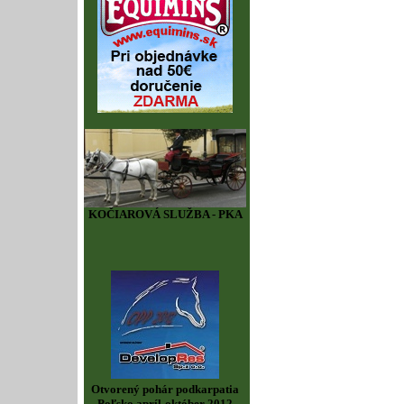
KOČIAROVÁ SLUŽBA - PKA
Otvorený pohár podkarpatia
Poľsko apríl-október 2012