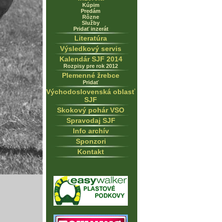
Kúpim
Predám
Rôzne
Služby
Pridať inzerát
Literatúra
Výsledkový servis
Kalendár SJF 2014
Rozpisy pre rok 2012
Plemenné žrebce
Pridať
Východoslovenská oblasť
SJF
Skokový pohár VSO
Spravodaj SJF
Info archív
Sponzori
Kontakt