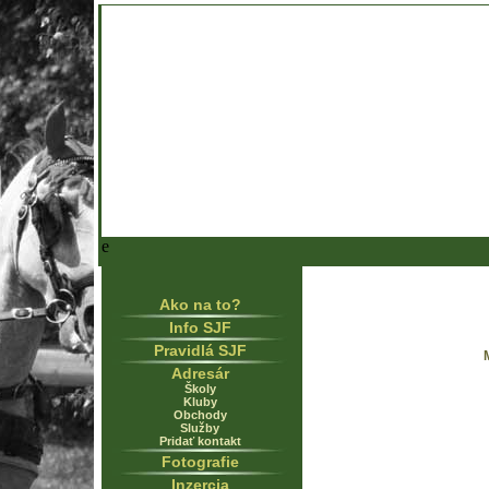
e
Ako na to?
Info SJF
Pravidlá SJF
Adresár
Školy
Kluby
Obchody
Služby
Pridať kontakt
Fotografie
Inzercia