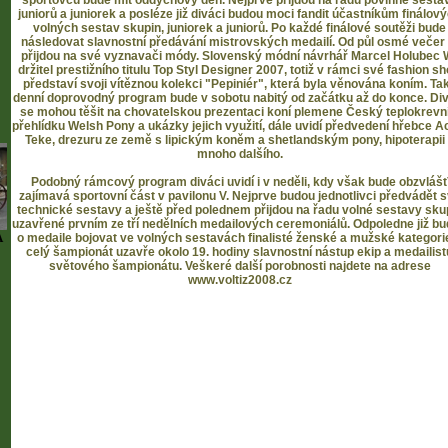
sportovců bude mít oddychový den. Nejprve přijdou na řadu povinné sesta
juniorů a juniorek a posléze již diváci budou moci fandit účastníkům finálov
volných sestav skupin, juniorek a juniorů. Po každé finálové soutěži bude
následovat slavnostní předávání mistrovských medailí. Od půl osmé večer 
přijdou na své vyznavači módy. Slovenský módní návrhář Marcel Holubec W
držitel prestižního titulu Top Styl Designer 2007, totiž v rámci své fashion s
představí svoji vítěznou kolekci "Pepiniér", která byla věnována koním. Ta
denní doprovodný program bude v sobotu nabitý od začátku až do konce. Di
se mohou těšit na chovatelskou prezentaci koní plemene Český teplokrevní
přehlídku Welsh Pony a ukázky jejich využití, dále uvidí předvedení hřebce A
Teke, drezuru ze země s lipickým koněm a shetlandským pony, hipoterapii
mnoho dalšího.
Podobný rámcový program diváci uvidí i v neděli, kdy však bude obzvláš
zajímavá sportovní část v pavilonu V. Nejprve budou jednotlivci předvádět 
technické sestavy a ještě před polednem přijdou na řadu volné sestavy sku
uzavřené prvním ze tří nedělních medailových ceremoniálů. Odpoledne již b
A
o medaile bojovat ve volných sestavách finalisté ženské a mužské kategori
celý šampionát uzavře okolo 19. hodiny slavnostní nástup ekip a medailist
světového šampionátu. Veškeré další porobnosti najdete na adrese
www.voltiz2008.cz