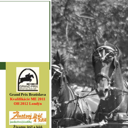
Grand Prix Bratislava
Kvalifikácie ME 2011
OH 2012 Londýn
Životny štýl a kôň