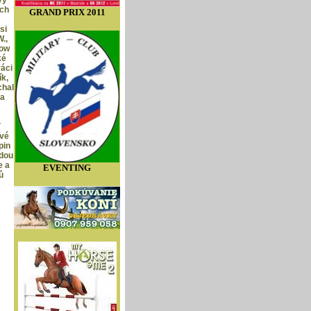
vy
ých
GRAND PRIX 2011
si
.,
how
ké
váci
k,
chal
 a
ť
své
pin
udou
e a
EVENTING
ů