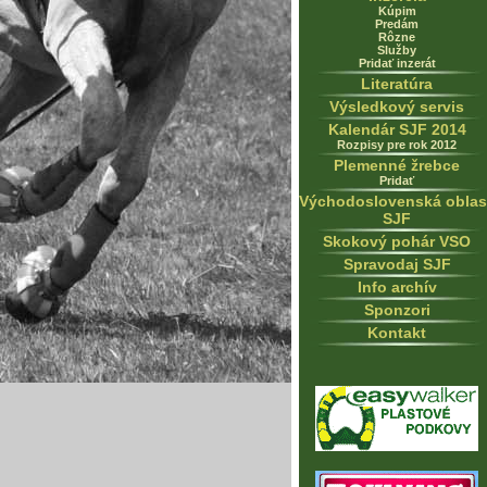
Kúpim
Predám
Rôzne
Služby
Pridať inzerát
Literatúra
Výsledkový servis
Kalendár SJF 2014
Rozpisy pre rok 2012
Plemenné žrebce
Pridať
Východoslovenská oblas
SJF
Skokový pohár VSO
Spravodaj SJF
Info archív
Sponzori
Kontakt