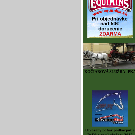
KOČIAROVÁ SLUŽBA - PK
Otvorený pohár podkarpatia
Poľsko apríl-október 2012