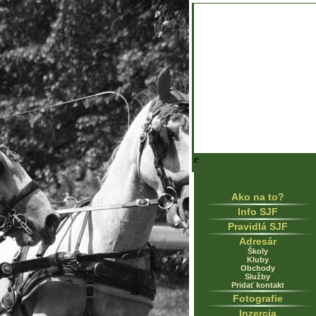
e
Ako na to?
Info SJF
Pravidlá SJF
Adresár
Školy
Kluby
Obchody
Služby
Pridať kontakt
Fotografie
Inzercia