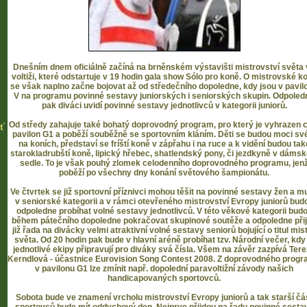
Dnešním dnem oficiálně začíná na brněnském výstavišti mistrovství světa
voltiži, které odstartuje v 19 hodin gala show Sólo pro koně. O mistrovské k
se však naplno začne bojovat až od středečního dopoledne, kdy jsou v pavil
V na programu povinné sestavy juniorských i seniorských skupin. Odpoled
pak diváci uvidí povinné sestavy jednotlivců v kategorii juniorů.
Od středy zahajuje také bohatý doprovodný program, pro který je vyhrazen 
ť
pavilon G1 a poběží souběžně se sportovním kláním. Děti se budou moci sv
na koních, představí se fríští koně v zápřahu i na ruce a k vidění budou tak
starokladrubští koně, lipický hřebec, shatlendský pony, či jezdkyně v dáms
sedle. To je však pouhý zlomek celodenního doprovodného programu, jen
poběží po všechny dny konání světového šampionátu.
Ve čtvrtek se již sportovní příznivci mohou těšit na povinné sestavy žen a m
v seniorské kategorii a v rámci otevřeného mistrovství Evropy juniorů bud
odpoledne probíhat volné sestavy jednotlivců. V této věkové kategorii bud
během pátečního dopoledne pokračovat skupinové soutěže a odpoledne při
již řada na divácky velmi atraktivní volné sestavy seniorů bojující o titul mis
světa. Od 20 hodin pak bude v hlavní aréně probíhat tzv. Národní večer, kdy 
jednotlivé ekipy připravují pro diváky svá čísla. Všem na závěr zazpívá Ter
Kerndlová - účastnice Eurovision Song Contest 2008. Z doprovodného prog
v pavilonu G1 lze zmínit např. dopolední paravoltižní závody našich
handicapovaných sportovců.
Sobota bude ve znamení vrcholu mistrovství Evropy juniorů a tak starší čá