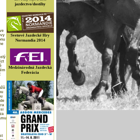
jazdectvo/dostihy
 ve
ovy
Svetové Jazdecké Hry
onu
Normandia 2014
ne
celý
ézt
é
Medzinárodná Jazdecká
kém
Federácia
ž
užů
ou
ou
jde
tra
si
eza
ramu
st