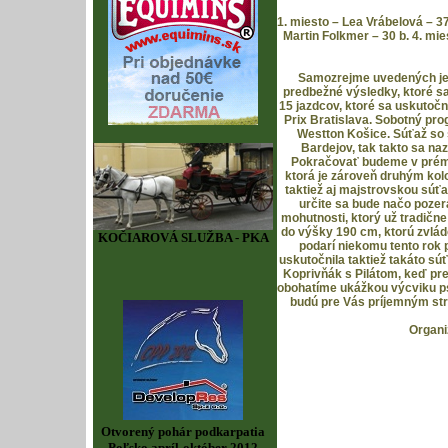
1. miesto – Lea Vrábelová – 37
Martin Folkmer – 30 b. 4. mie
Samozrejme uvedených je m
predbežné výsledky, ktoré sa
15 jazdcov, ktoré sa uskutoč
Prix Bratislava. Sobotný pr
Westton Košice. Súťaž s
Bardejov, tak takto sa na
Pokračovať budeme v prém
ktorá je zároveň druhým ko
taktiež aj majstrovskou súť
určite sa bude načo poz
mohutnosti, ktorý už tradične
do výšky 190 cm, ktorú zvlád
KOČIAROVÁ SLUŽBA - PKA
podarí niekomu tento rok 
uskutočnila taktiež takáto súť
Koprivňák s Pilátom, keď pr
obohatíme ukážkou výcviku ps
budú pre Vás príjemným str
Organi
Otvorený pohár podkarpatia
Poľsko apríl-október 2012