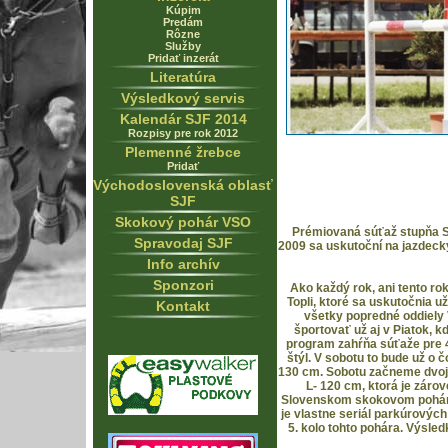
Kúpim
Predám
Rôzne
Služby
Pridať inzerát
Literatúra
Výsledkový servis
Kalendár SJF 2014
Rozpisy pre rok 2012
Plemenné žrebce
Pridať
Východoslovenská oblasť
SJF
Skokový pohár VSO
Prémiovaná súťaž stupňa S*
Spravodaj SJF
2009 sa uskutoční na jazdecký
Info archív
Sponzori
Ako každý rok, ani tento r
Topli, ktoré sa uskutočnia už
Kontakt
všetky popredné oddiely 
športovať už aj v Piatok, 
program zahŕňa súťaže pre 4
štýl. V sobotu to bude už o 
130 cm. Sobotu začneme dvoj
L- 120 cm, ktorá je záro
Slovenskom skokovom pohári
je vlastne seriál parkúrových
5. kolo tohto pohára. Výsle