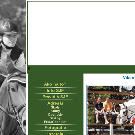
e
Víken
Ako na to?
Info SJF
Pravidlá SJF
Adresár
Školy
Kluby
Obchody
Služby
Pridať kontakt
Fotografie
Inzercia