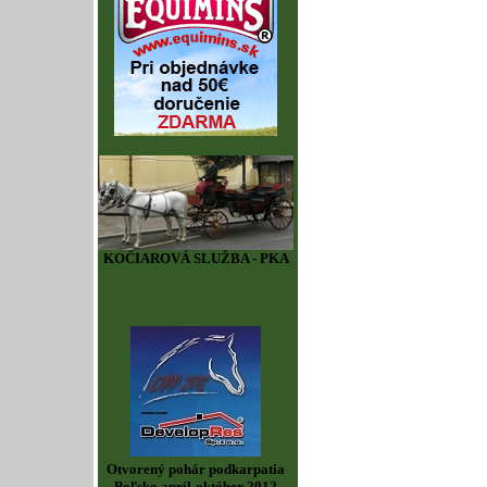
KOČIAROVÁ SLUŽBA - PKA
Otvorený pohár podkarpatia
Poľsko apríl-október 2012