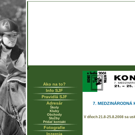
e
Ako na to?
Info SJF
Pravidlá SJF
Adresár
7. MEDZINÁRODNÁ
Školy
Kluby
Obchody
V dňoch 21.8-25.8.2008 sa us
Služby
Pridať kontakt
Fotografie
Inzercia