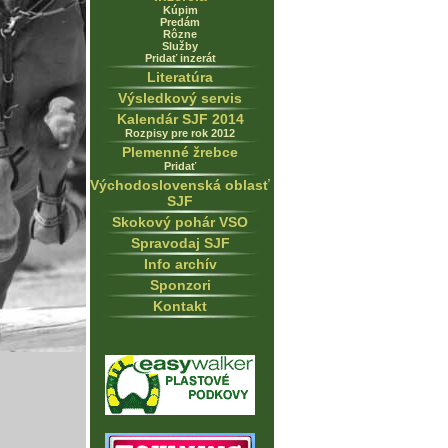
Kúpim
Predám
Rôzne
Služby
Pridať inzerát
Literatúra
Výsledkový servis
Kalendár SJF 2014
Rozpisy pre rok 2012
Plemenné žrebce
Pridať
Východoslovenská oblasť
SJF
Skokový pohár VSO
Spravodaj SJF
Info archív
Sponzori
Kontakt