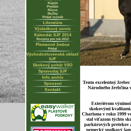
Kúpim
Predám
Rôzne
Služby
Pridať inzerát
Literatúra
Výsledkový servis
Kalendár SJF 2014
Rozpisy pre rok 2012
Plemenné žrebce
Pridať
Východoslovenská oblasť
SJF
Skokový pohár VSO
Spravodaj SJF
Info archív
Tento excelentný žrebe
Sponzori
Národného žrebčína 
Kontakt
Exteriérom výnimoč
skokovými kvalitami
Charisma v roku 1999 vo
stal víťazom týchto s
parkúrových pretekov a
nemecký spolkový šamp