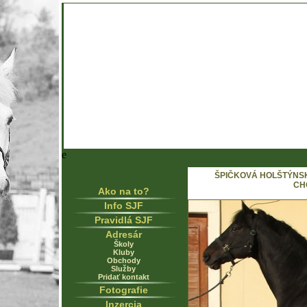
e
ŠPIČKOVÁ HOLŠTÝNS
CH
Ako na to?
Info SJF
Pravidlá SJF
Adresár
Školy
Kluby
Obchody
Služby
Pridať kontakt
Fotografie
Inzercia