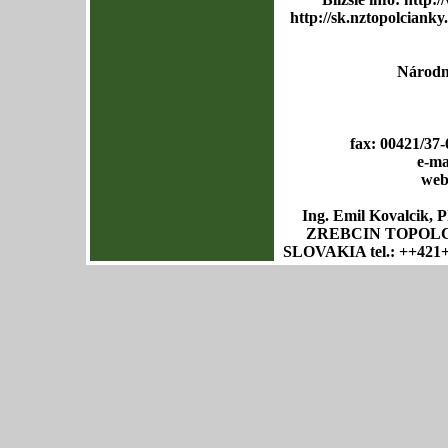
http://sk.nztopolciank
Národný
fax: 00421/37
e-ma
web
Ing. Emil Kovalcik
ZREBCIN TOPOLCIA
SLOVAKIA tel.: ++421+37