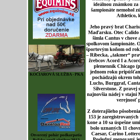
ideálnou známkou za s
šampionáte nemohol zú
Athletico, 
Jeho pravý brat Charis
Maďarsku. Otec Calido 
šimla Cantus v chove 
spolkovom šampionáte. O
športovým koňom od roku
– Ribecka, „takmer“ prav
žrebcov Acord I a Acor
plemenník Chicago (pr
jednom roku pripúšťan
KOČIAROVÁ SLUŽBA - PKA
pochádzajú okrem toho
Luchs, Burggraf, Canta
Silverstone. Z pravej
najnovšia nádej v stajn
verejnosť 
Z doterajšieho pôsobeni
153 je zaregistrovaných
kone a 10 sa úspešne um
bolo uznaných 11 chovn
Caesar, Carino Lotter
Otvorený pohár podkarpatia
Posledný menovaný je 
Poľsko apríl-október 2012