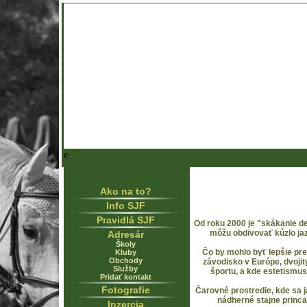
e
Ako na to?
Info SJF
Pravidlá SJF
Od roku 2000 je "skákanie de
môžu obdivovať kúzlo ja
Adresár
Školy
Čo by mohlo byť lepšie pr
Kluby
Obchody
závodisko v Európe, dvojitý
Služby
športu, a kde estetismu
Pridať kontakt
Fotografie
Čarovné prostredie, kde sa j
nádherné stajne princa
Inzercia