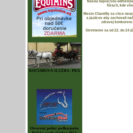
Našou najväčšou odmenou 
fórach, kde všet
Mesto Chantilly sa chce neust
a jazdcov aby zachovali naš
zdravej konkurenci
Stretneme sa od 22. do 24 jú
KOČIAROVÁ SLUŽBA - PKA
Otvorený pohár podkarpatia
Poľsko apríl-október 2012