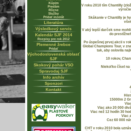
Kúpim
V roku 2010 tím Chantilly (zlož
Predám
výročie
Rôzne
Služby
Pridať inzerát
Skákanie v Chantilly je 
vše
Literatúra
Výsledkový servis
V aký lepší darček sme mohli
do prestížne
Kalendár SJF 2014
Rozpisy pre rok 2012
Po úspešnej prvej akcii v rok
Plemenné žrebce
Global Champions Tour, v zna
Pridať
tak, aby oslovila naj
Východoslovenská oblasť
SJF
10 rokov, Chant
Skokový pohár VSO
Niekoľko čísel na 
Spravodaj SJF
Info archív
Sponzori
Kontakt
Hist
15000m 2 Gra
Via
Viac ako 20 000 divá
Viac než 12 hodín 30 ho
Viac 
Cez 60 000 ná
CHT v roku 2010 bola uznáv