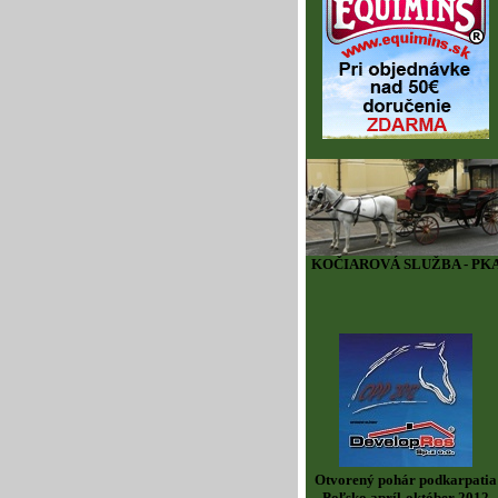
KOČIAROVÁ SLUŽBA - PK
Otvorený pohár podkarpatia
Poľsko apríl-október 2012