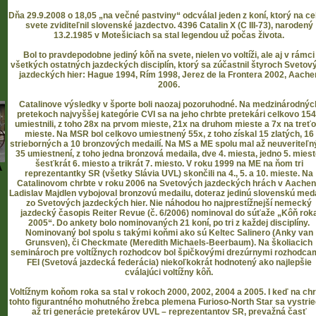
Dňa 29.9.2008 o 18,05 „na večné pastviny“ odcválal jeden z koní, ktorý na c
svete zviditeľnil slovenské jazdectvo. 4396 Catalin X (C III-73), narodený
13.2.1985 v Motešiciach sa stal legendou už počas života.
Bol to pravdepodobne jediný kôň na svete, nielen vo voltíži, ale aj v rámci
všetkých ostatných jazdeckých disciplín, ktorý sa zúčastnil štyroch Svetov
jazdeckých hier: Hague 1994, Rím 1998, Jerez de la Frontera 2002, Aache
2006.
Catalinove výsledky v športe boli naozaj pozoruhodné. Na medzinárodnýc
pretekoch najvyššej kategórie CVI sa na jeho chrbte pretekári celkovo 15
umiestnili, z toho 28x na prvom mieste, 21x na druhom mieste a 7x na treť
mieste. Na MSR bol celkovo umiestnený 55x, z toho získal 15 zlatých, 16
strieborných a 10 bronzových medailí. Na MS a ME spolu mal až neuveriteľn
35 umiestnení, z toho jedna bronzová medaila, dve 4. miesta, jedno 5. miest
šesťkrát 6. miesto a trikrát 7. miesto. V roku 1999 na ME na ňom tri
A
reprezentantky SR (všetky Slávia UVL) skončili na 4., 5. a 10. mieste. Na
Catalinovom chrbte v roku 2006 na Svetových jazdeckých hrách v Aache
Ladislav Majdlen vybojoval bronzovú medailu, doteraz jedinú slovenskú med
zo Svetových jazdeckých hier. Nie náhodou ho najprestížnejší nemecký
jazdecký časopis Reiter Revue (č. 6/2006) nominoval do súťaže „Kôň rok
2005“. Do ankety bolo nominovaných 21 koní, po tri z každej disciplíny.
Nominovaný bol spolu s takými koňmi ako sú Keltec Salinero (Anky van
Grunsven), či Checkmate (Meredith Michaels-Beerbaum). Na školiacich
seminároch pre voltížnych rozhodcov bol špičkovými drezúrnymi rozhodcam
FEI (Svetová jazdecká federácia) niekoľkokrát hodnotený ako najlepšie
cválajúci voltížny kôň.
Voltížnym koňom roka sa stal v rokoch 2000, 2002, 2004 a 2005. I keď na ch
tohto figurantného mohutného žrebca plemena Furioso-North Star sa vystrie
až tri generácie pretekárov UVL – reprezentantov SR, prevažná časť