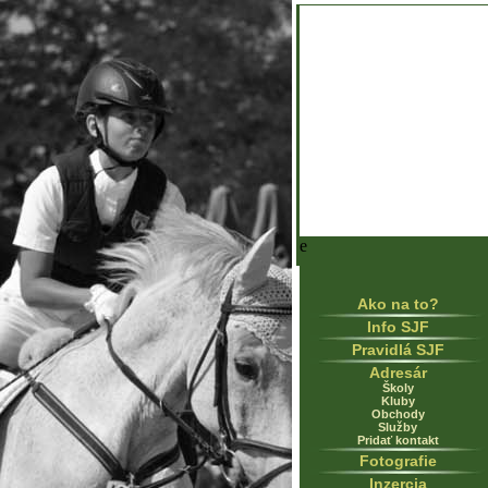
e
Ako na to?
Info SJF
Pravidlá SJF
Adresár
Školy
Kluby
Obchody
Služby
Pridať kontakt
Fotografie
Inzercia