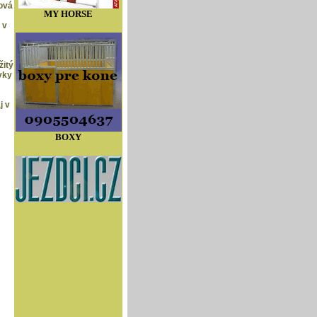
ová
MY HORSE
 v
žitý
vky
j v
BOXY