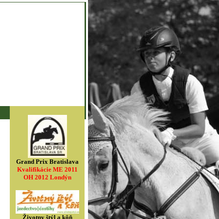
Grand Prix Bratislava
Kvalifikácie ME 2011
OH 2012 Londýn
Životny štýl a kôň