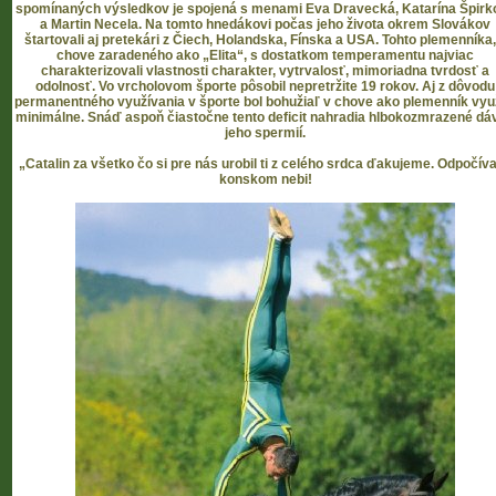
spomínaných výsledkov je spojená s menami Eva Dravecká, Katarína Špirk
a Martin Necela. Na tomto hnedákovi počas jeho života okrem Slovákov
štartovali aj pretekári z Čiech, Holandska, Fínska a USA. Tohto plemenníka,
chove zaradeného ako „Elita“, s dostatkom temperamentu najviac
charakterizovali vlastnosti charakter, vytrvalosť, mimoriadna tvrdosť a
odolnosť. Vo vrcholovom športe pôsobil nepretržite 19 rokov. Aj z dôvodu
permanentného využívania v športe bol bohužiaľ v chove ako plemenník vyu
minimálne. Snáď aspoň čiastočne tento deficit nahradia hlbokozmrazené dá
jeho spermií.
„Catalin za všetko čo si pre nás urobil ti z celého srdca ďakujeme. Odpočíva
konskom nebi!