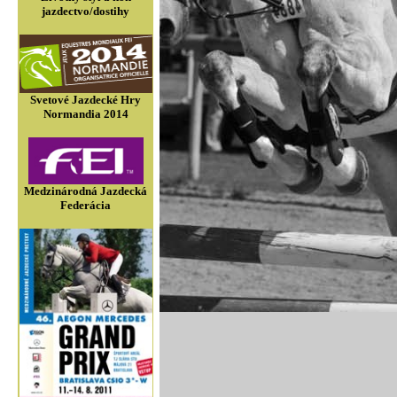
jazdectvo/dostihy
Svetové Jazdecké Hry
Normandia 2014
Medzinárodná Jazdecká
Federácia