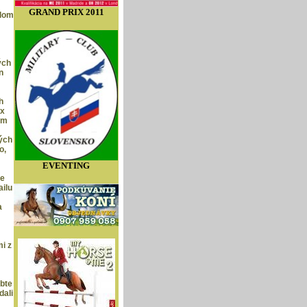
GRAND PRIX 2011
elom
ých
n
h
4x
om
ých
o,
EVENTING
ne
ailu
a
i z
rbte
dali