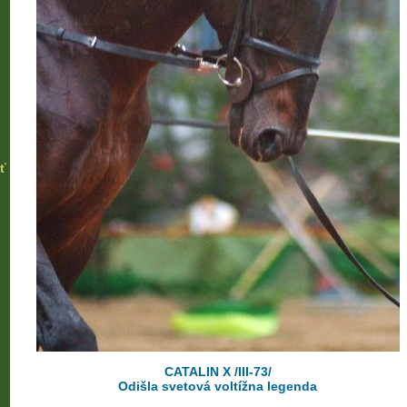
ť
CATALIN X /III-73/
Odišla svetová voltížna legenda