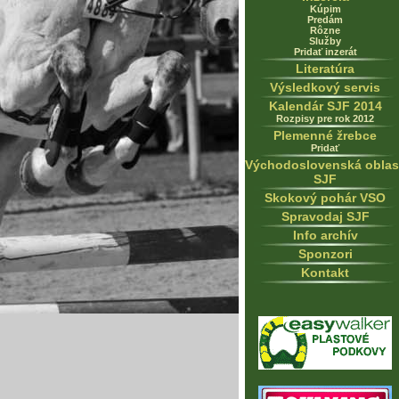
Kúpim
Predám
Rôzne
Služby
Pridať inzerát
Literatúra
Výsledkový servis
Kalendár SJF 2014
Rozpisy pre rok 2012
Plemenné žrebce
Pridať
Východoslovenská oblas
SJF
Skokový pohár VSO
Spravodaj SJF
Info archív
Sponzori
Kontakt