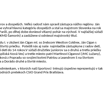
rov a dospelých. Veľkú radosť nám spravil zástupca nášho regiónu
Ján
e vyhral hlavnú kategóriu dospelých a stal sa majstrom Slovenka na rok
aríži, po dlhej dobe doniesol víťazný pohár na východ. V najťažšej súťaži
(KMD Šamorín) a zaslúžene si odniesol
majstrovký
titul.
u I. v zložení Ján
Cigan
ml. so žrebcom
Westton
Coldrex
, Ján
Cigan
s
štvrtú priečku.
Potešili nás aj naše
najmladšie zástupkyne z radov detí,
ii detí do 14
rokov.V
súťaži družstiev juniorov sa o druhú a tretiu priečku
Spišská Nová Ves) a tretie miesto patrí Martinovi
Ciganovi
(JMC Lužany),
ková z Popradu so svojimi
końmi
Patriou
a
Leandrom
S na štvrtom
a
a
Dorádo
druhé a štvrté miesto.
podmienkam, v ktorých naši športovci
trénujú úspešne reprezentujú v tak
rodných pretekoch CSIO Grand
Prix
Bratislava.