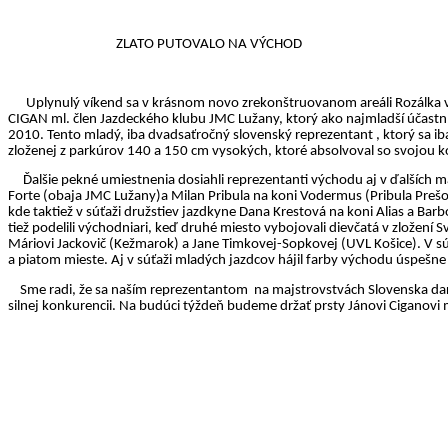
ZLATO PUTOVALO NA VÝCHOD
Uplynulý víkend sa v krásnom novo zrekonštruovanom areáli Rozálka v 
CIGAN ml. člen Jazdeckého klubu JMC Lužany, ktorý ako najmladší účastník
2010. Tento mladý, iba dvadsaťročný slovenský reprezentant , ktorý sa iba
zloženej z parkúrov 140 a 150 cm vysokých, ktoré absolvoval so svojou 
Ďalšie pekné umiestnenia dosiahli reprezentanti východu aj v ďalších m
Forte (obaja JMC Lužany)a Milan
Pribula
na koni
Vodermus
(
Pribula
Prešov
kde taktiež v súťaži družstiev jazdkyne Dana
Krestová
na koni
Alias
a Barb
tiež podelili východniari, keď druhé miesto vybojovali dievčatá v zložení
Máriovi
Jackovič
(Kežmarok) a Jane
Timkovej-Sopkovej
(UVL Košice). V sú
a piatom mieste. Aj v súťaži mladých jazdcov hájil farby východu úspešne
Sme radi, že sa naším reprezentantom
na majstrovstvách Slovenska dar
silnej konkurencii. Na budúci týždeň budeme držať prsty Jánovi
Ciganovi
m