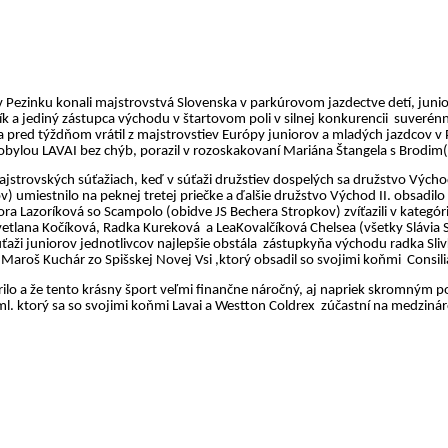
Pezinku konali majstrovstvá Slovenska v parkúrovom jazdectve detí, junio
 a jediný zástupca východu v štartovom poli v silnej konkurencii
suverénn
 pred týždňom vrátil z majstrovstiev Európy juniorov a mladých jazdcov v P
kobylou LAVAI bez chýb, porazil v rozoskakovaní Mariána
Štangela
s
Brodim
ajstrovských súťažiach, keď v súťaži družstiev dospelých sa družstvo Východ
) umiestnilo na peknej tretej priečke a ďalšie družstvo Východ II. obsadilo 
ora
Lazoríková
so
Scampolo
(obidve JS
Bechera
Stropkov) zvíťazili v kategór
 Svetlana Kočíková, Radka
Kureková
a
LeaKovalčíková
Chelsea
(všetky Slávia 
ťaži juniorov jednotlivcov najlepšie obstála
zástupkyňa východu radka Sliv
 Maroš Kuchár zo Spišskej Novej Vsi ,ktorý obsadil so svojimi koňmi
Consili
ilo a že tento krásny šport veľmi finančne náročný, aj napriek skromným 
l. ktorý sa so svojimi koňmi
Lavai
a
Westton
Coldrex
zúčastní na medziná